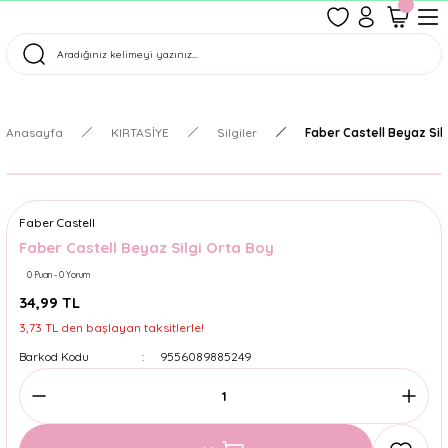
1500 TL Üzeri Ücretsiz Kargo
Tüm Siparişler Aynı Gün Kargoda!
Türkiye'nin En Eğlenceli Kırtasiyesi!
Anasayfa
KIRTASİYE
Silgiler
Faber Castell Beyaz Sil
Faber Castell
Faber Castell Beyaz Silgi Orta Boy
0 Puan - 0 Yorum
34,99 TL
3,73 TL den başlayan taksitlerle!
Barkod Kodu
9556089885249