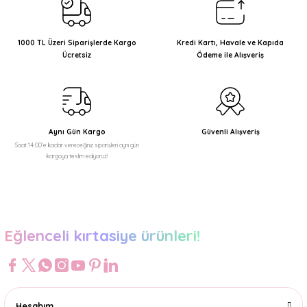
Ürün resmi kalitesiz, bozuk veya görüntülenemiyor.
Ürün açıklamasında eksik bilgiler bulunuyor.
1000 TL Üzeri Siparişlerde Kargo
Kredi Kartı, Havale ve Kapıda
Ücretsiz
Ödeme ile Alışveriş
Ürün bilgilerinde hatalar bulunuyor.
Ürün fiyatı diğer sitelerden daha pahalı.
Bu ürüne benzer farklı alternatifler olmalı.
Aynı Gün Kargo
Güvenli Alışveriş
Saat 14:00'e kadar vereceğiniz siparişleri aynı gün
kargoya teslim ediyoruz!
Gönder
Eğlenceli kırtasiye ürünleri!
Hesabım