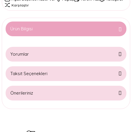
Karşılaştır
Ürün Bilgisi
Yorumlar
Taksit Seçenekleri
Bu ürüne ilk yorumu siz yapın!
Önerileriniz
Yorum Yaz
Bu ürünün fiyat bilgisi, resim, ürün açıklamalarında ve diğer
konularda yetersiz gördüğünüz noktaları öneri formunu
kullanarak tarafımıza iletebilirsiniz.
Görüş ve önerileriniz için teşekkür ederiz.