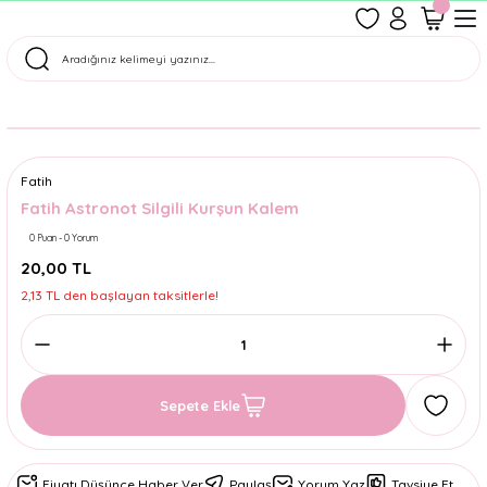
1500 TL Üzeri Ücretsiz Kargo
Tüm Siparişler Aynı Gün Kargoda!
Türkiye'nin En Eğlenceli Kırtasiyesi!
Fatih
Fatih Astronot Silgili Kurşun Kalem
0 Puan - 0 Yorum
20,00 TL
2,13 TL den başlayan taksitlerle!
Sepete Ekle
Fiyatı Düşünce Haber Ver
Paylaş
Yorum Yaz
Tavsiye Et