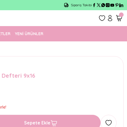
Sipariş Takibi
ETLER
YENİ ÜRÜNLER
Defteri 9x16
rle!
Sepete Ekle