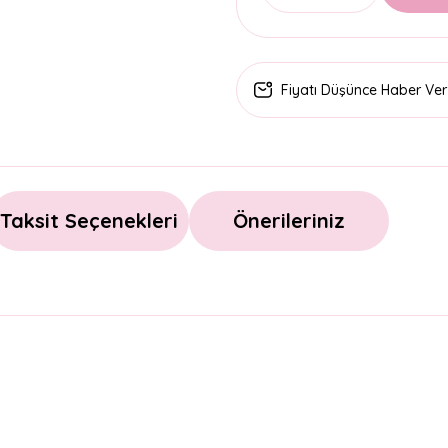
Fiyatı Düşünce Haber Ver
Taksit Seçenekleri
Önerileriniz
arda yetersiz gördüğünüz noktaları öneri formunu kullanarak tarafımıza il
Bu ürüne ilk yorumu siz yapın!
Yorum Yaz