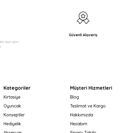
Güvenli Alışveriş
şleri aynı gün
!
Kategoriler
Müşteri Hizmetleri
Kırtasiye
Blog
Oyuncak
Teslimat ve Kargo
Konseptler
Hakkımızda
Hediyelik
Hesabım
Aksesuar
Sipariş Takibi