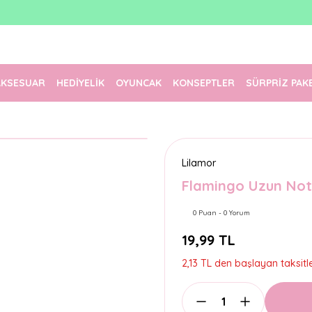
1500 TL Üzeri Ücretsiz Kargo
Tüm Siparişler Aynı Gün Kargoda!
Türkiye'nin En Eğlenceli Kırtasiyesi!
AKSESUAR
HEDİYELİK
OYUNCAK
KONSEPTLER
SÜRPRİZ PAK
Lilamor
Flamingo Uzun Not 
0 Puan - 0 Yorum
19,99 TL
2,13 TL den başlayan taksitle