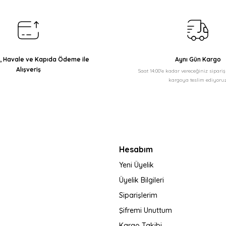
ı, Havale ve Kapıda Ödeme ile
Aynı Gün Kargo
Alışveriş
Saat 14:00'e kadar vereceğiniz sipari
kargoya teslim ediyoruz
Gönder
Hesabım
Yeni Üyelik
Üyelik Bilgileri
Siparişlerim
Şifremi Unuttum
Kargo Takibi