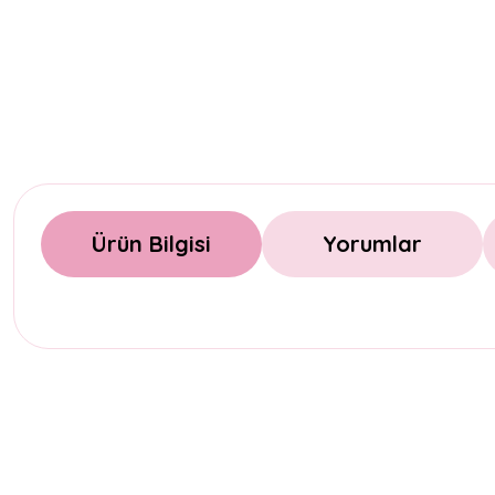
Ürün Bilgisi
Yorumlar
Bu ürünün fiyat bilgisi, resim, ürün açıklamalarında ve diğer konul
Görüş ve önerileriniz için teşekkür ederiz.
Ürün resmi kalitesiz, bozuk veya görüntülenemiyor.
Ürün açıklamasında eksik bilgiler bulunuyor.