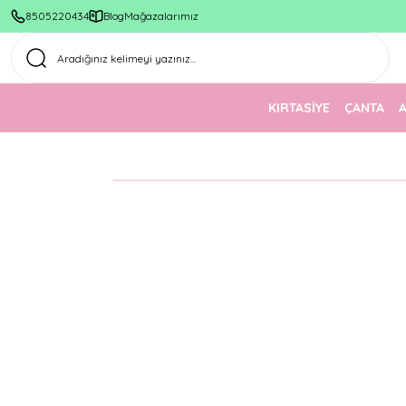
8505220434
Blog
Mağazalarımız
KIRTASİYE
ÇANTA