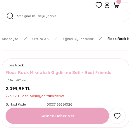
1500 TL Üzeri Ücretsiz Kargo
Tüm Siparişler Aynı Gün Kargoda!
Türkiye'nin En Eğlenceli Kırtasiyesi!
Anasayfa
OYUNCAK
Eğitici Oyuncaklar
Floss Rock Mı
Floss Rock
Floss Rock Mıknatıslı Giydirme Seti - Best Friends
0 Puan - 0 Yorum
2.099,99 TL
223,82 TL den başlayan taksitlerle!
Barkod Kodu
5055166361026
Gelince Haber Ver