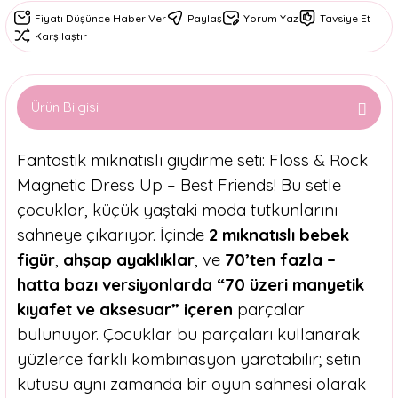
Fiyatı Düşünce Haber Ver
Paylaş
Yorum Yaz
Tavsiye Et
Karşılaştır
Ürün Bilgisi
Fantastik mıknatıslı giydirme seti: Floss & Rock
Magnetic Dress Up – Best Friends! Bu setle
çocuklar, küçük yaştaki moda tutkunlarını
sahneye çıkarıyor. İçinde
2 mıknatıslı bebek
figür
,
ahşap ayaklıklar
, ve
70’ten fazla –
hatta bazı versiyonlarda “70 üzeri manyetik
kıyafet ve aksesuar” içeren
parçalar
bulunuyor. Çocuklar bu parçaları kullanarak
yüzlerce farklı kombinasyon yaratabilir; setin
kutusu aynı zamanda bir oyun sahnesi olarak