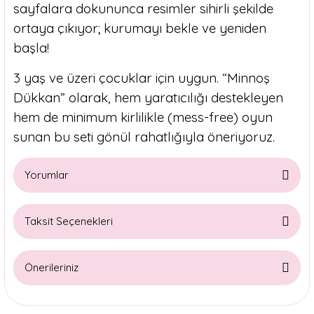
sayfalara dokununca resimler sihirli şekilde
ortaya çıkıyor; kurumayı bekle ve yeniden
başla!
3 yaş ve üzeri çocuklar için uygun. “Minnoş
Dükkan” olarak, hem yaratıcılığı destekleyen
hem de minimum kirlilikle (mess-free) oyun
sunan bu seti gönül rahatlığıyla öneriyoruz.
Yorumlar
Taksit Seçenekleri
Bu ürüne ilk yorumu siz yapın!
Önerileriniz
Yorum Yaz
Bu ürünün fiyat bilgisi, resim, ürün açıklamalarında ve diğer