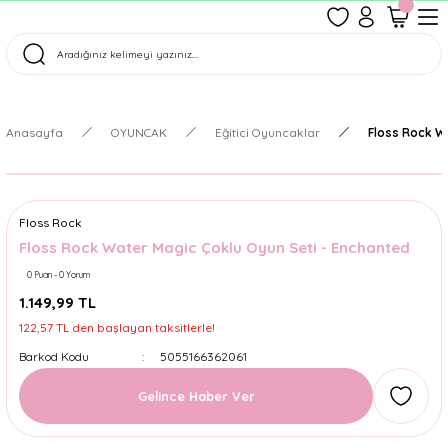
1500 TL Üzeri Ücretsiz Kargo
Tüm Siparişler Aynı Gün Kargoda!
Türkiye'nin En Eğlenceli Kırtasiyesi!
Anasayfa
OYUNCAK
Eğitici Oyuncaklar
Floss Rock W
Floss Rock
Floss Rock Water Magic Çoklu Oyun Seti - Enchanted
0 Puan - 0 Yorum
1.149,99 TL
122,57 TL den başlayan taksitlerle!
Barkod Kodu
5055166362061
Gelince Haber Ver