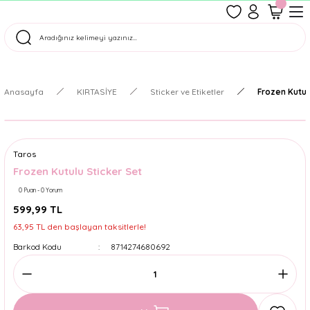
1500 TL Üzeri Ücretsiz Kargo
Tüm Siparişler Aynı Gün Kargoda!
Türkiye'nin En Eğlenceli Kırtasiyesi!
Anasayfa
KIRTASİYE
Sticker ve Etiketler
Frozen Kutul
Taros
Frozen Kutulu Sticker Set
0 Puan - 0 Yorum
599,99 TL
63,95 TL den başlayan taksitlerle!
Barkod Kodu
8714274680692