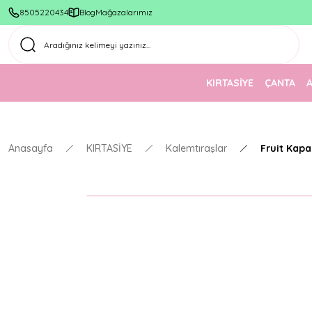
8505220434
Blog
Mağazalarımız
KIRTASİYE
ÇANTA
Anasayfa
KIRTASİYE
Kalemtıraşlar
Fruit Kapa