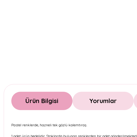
Ürün Bilgisi
Yorumlar
Pastel renklerde, hazneli tek gözlü kalemtıraş.
1 adet ürün bedelidir. Stoklarda bulunan renklerden bir adet gönderilmektedi