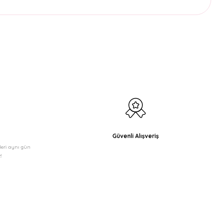
etebilirsiniz.
Güvenli Alışveriş
şleri aynı gün
!