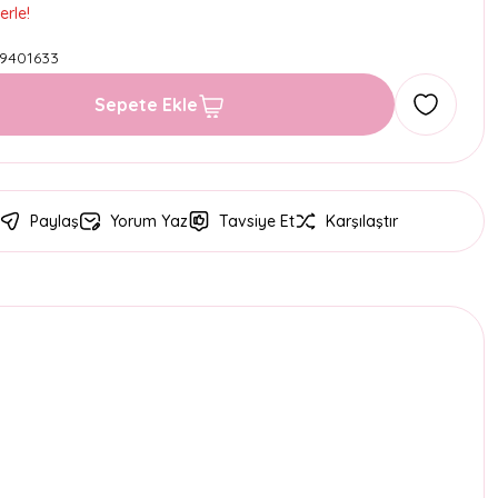
erle!
9401633
Sepete Ekle
Paylaş
Yorum Yaz
Tavsiye Et
Karşılaştır