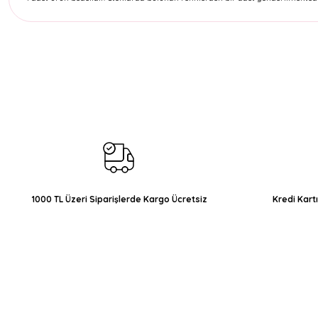
Bu ürünün fiyat bilgisi, resim, ürün açıklamalarında ve diğer konul
Görüş ve önerileriniz için teşekkür ederiz.
Ürün resmi kalitesiz, bozuk veya görüntülenemiyor.
Ürün açıklamasında eksik bilgiler bulunuyor.
Ürün bilgilerinde hatalar bulunuyor.
Ürün fiyatı diğer sitelerden daha pahalı.
Bu ürüne benzer farklı alternatifler olmalı.
1000 TL Üzeri Siparişlerde Kargo Ücretsiz
Kredi Kart