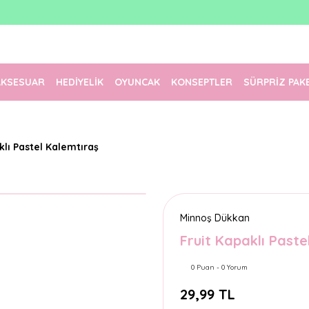
1500 TL Üzeri Ücretsiz Kargo
Tüm Siparişler Aynı Gün Kargoda!
Türkiye'nin En Eğlenceli Kırtasiyesi!
AKSESUAR
HEDİYELİK
OYUNCAK
KONSEPTLER
SÜRPRİZ PAK
klı Pastel Kalemtıraş
Minnoş Dükkan
Fruit Kapaklı Paste
0 Puan - 0 Yorum
29,99 TL