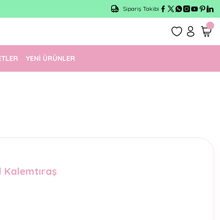
Sipariş Takibi
ETLER
YENİ ÜRÜNLER
l Kalemtıraş