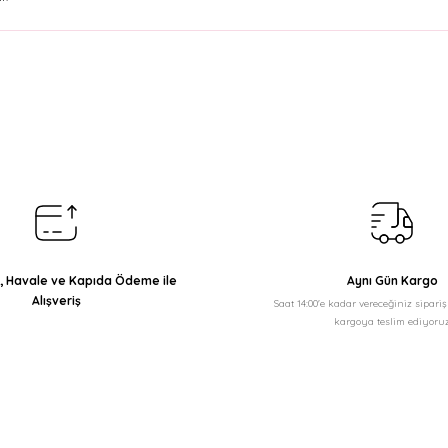
arda yetersiz gördüğünüz noktaları öneri formunu kullanarak tarafımıza il
Bu ürüne ilk yorumu siz yapın!
Yorum Yaz
ı, Havale ve Kapıda Ödeme ile
Aynı Gün Kargo
Alışveriş
Saat 14:00'e kadar vereceğiniz sipari
kargoya teslim ediyoruz
Gönder