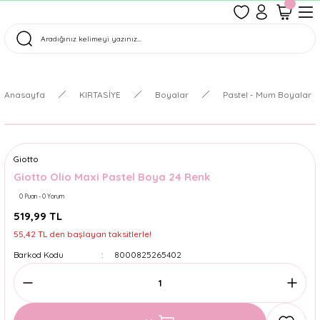
1500 TL Üzeri Ücretsiz Kargo
Tüm Siparişler Aynı Gün Kargoda!
Türkiye'nin En Eğlenceli Kırtasiyesi!
Anasayfa
KIRTASİYE
Boyalar
Pastel - Mum Boyalar
Giotto
Giotto Olio Maxi Pastel Boya 24 Renk
0 Puan - 0 Yorum
519,99 TL
55,42 TL den başlayan taksitlerle!
Barkod Kodu
8000825265402