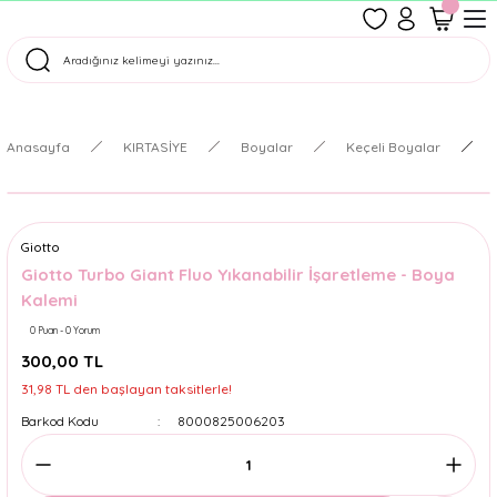
1500 TL Üzeri Ücretsiz Kargo
Tüm Siparişler Aynı Gün Kargoda!
Türkiye'nin En Eğlenceli Kırtasiyesi!
Anasayfa
KIRTASİYE
Boyalar
Keçeli Boyalar
Giotto
Giotto Turbo Giant Fluo Yıkanabilir İşaretleme - Boya
Kalemi
0 Puan - 0 Yorum
300,00 TL
31,98 TL den başlayan taksitlerle!
Barkod Kodu
8000825006203