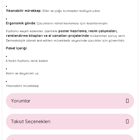
Yıkanabilir mürekkep:
Eller ve çoğu kumaştan kolayca çıkar.
Ergonomik gövde:
Çocukların rahat kavraması için tasarlanmıştır.
Fosforlu keçeli kalemler, özellikle
poster hazırlama, resim çalışmaları,
renklendirme kitapları ve el sanatları projelerinde
mükemmel sonuç verir.
Dermatolojik olarak test edilen mürekkebi sayesinde çocuklar için güvenlidir.
Paket İçeriği:
6 farklı fosforlu renk kalem
Kalın ve dayanıklı uç
Yıkanabilir mürekkep
Yorumlar
Taksit Seçenekleri
Bu ürüne ilk yorumu siz yapın!