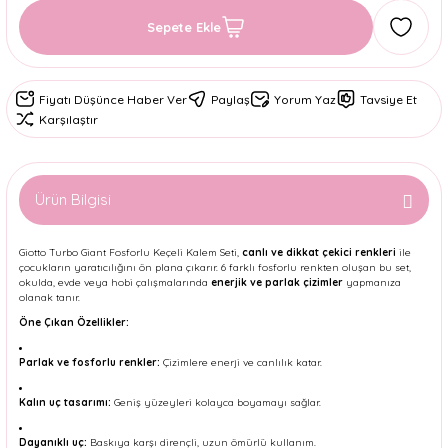
Sepete Ekle
Fiyatı Düşünce Haber Ver
Paylaş
Yorum Yaz
Tavsiye Et
Karşılaştır
Ürün Bilgisi
Giotto Turbo Giant Fosforlu Keçeli Kalem Seti,
canlı ve dikkat çekici renkleri
ile
çocukların yaratıcılığını ön plana çıkarır. 6 farklı fosforlu renkten oluşan bu set,
okulda, evde veya hobi çalışmalarında
enerjik ve parlak çizimler
yapmanıza
olanak tanır.
Öne Çıkan Özellikler:
Parlak ve fosforlu renkler:
Çizimlere enerji ve canlılık katar.
Kalın uç tasarımı:
Geniş yüzeyleri kolayca boyamayı sağlar.
Dayanıklı uç:
Baskıya karşı dirençli, uzun ömürlü kullanım.