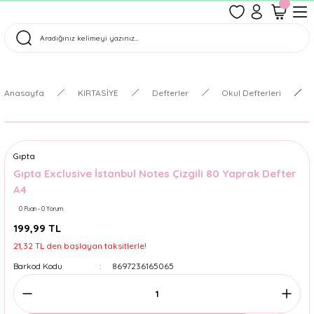
1500 TL Üzeri Ücretsiz Kargo
Tüm Siparişler Aynı Gün Kargoda!
Türkiye'nin En Eğlenceli Kırtasiyesi!
Anasayfa
KIRTASİYE
Defterler
Okul Defterleri
Gıpta
Gıpta Exclusive İstanbul Notes Çizgili 80 Yaprak Defter
A4
0 Puan - 0 Yorum
199,99 TL
21,32 TL den başlayan taksitlerle!
Barkod Kodu
8697236165065