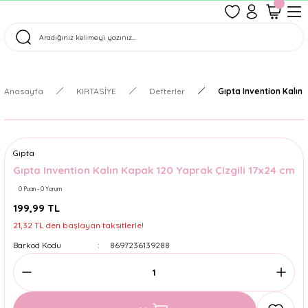
1500 TL Üzeri Ücretsiz Kargo
Tüm Siparişler Aynı Gün Kargoda!
Türkiye'nin En Eğlenceli Kırtasiyesi!
Anasayfa
KIRTASİYE
Defterler
Gıpta Invention Kalın 
Gıpta
Gıpta Invention Kalın Kapak 120 Yaprak Çizgili 17x24 cm
0 Puan - 0 Yorum
199,99 TL
21,32 TL den başlayan taksitlerle!
Barkod Kodu
8697236139288