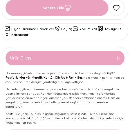
Sepete Ekle
Fiyatı Düşünce Haber Ver
Paylaş
Yorum Yaz
Tavsiye Et
Karşılaştır
Ürün Bilgisi
Notlarınıza, çizimlerinize ve projelerinize sihirli bir dokunuş ekleyin! ✨
Gıpta
Fosforlu Markör Metalik Kontür Çift Uç 6 Renk Set
, hem metalik parıltısı hem de
canlı fosforlu renkleriyle yaratıcılığınızı ikiye katlıyor.
Her kalem, çift uçlu tasarımı sayesinde hem kontür hem de fosforlu vurgulama
yapma imkânı sunuyor. Renkler kâğıtta adeta ışıldarken, metalik efektleriyle
yazılarınız ve çizimleriniz göz kamaştırıyor. İster ders notlarında önemli kısımları
vurgulayın, ister defterinizi ve bullet journal sayfalarınızı sanat eserine
dönüştürün.
Kaliteli uç yapısı, pürüzsüz yazım sağlarken, setin içindeki 6 farklı renk size
sınırsız yaratıcılık özgürlüğü verir. Hem okul hem ofis hem de hobi projeleriniz için
mükemmel bir seçim!