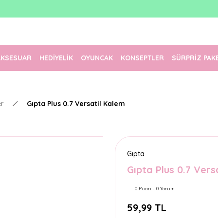
1500 TL Üzeri Ücretsiz Kargo
Tüm Siparişler Aynı Gün Kargoda!
Türkiye'nin En Eğlenceli Kırtasiyesi!
AKSESUAR
HEDİYELİK
OYUNCAK
KONSEPTLER
SÜRPRİZ PAK
er
Gıpta Plus 0.7 Versatil Kalem
Gıpta
Gıpta Plus 0.7 Vers
0 Puan - 0 Yorum
59,99 TL