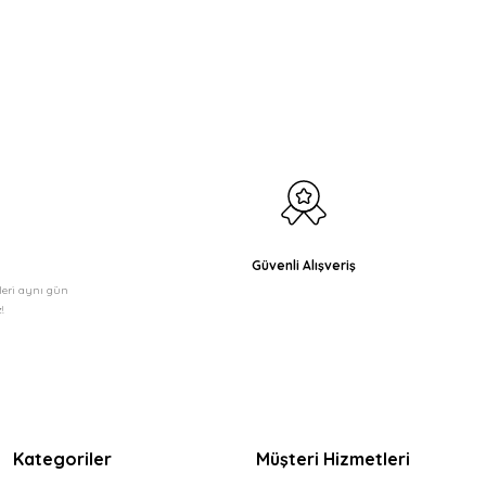
etebilirsiniz.
Güvenli Alışveriş
şleri aynı gün
!
Kategoriler
Müşteri Hizmetleri