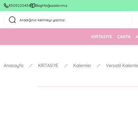
8505220434
Blog
Mağazalarımız
KIRTASİYE
ÇANTA
Anasayfa
KIRTASİYE
Kalemler
Versatil Kaleml