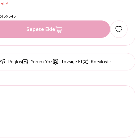
rle!
6159545
Sepete Ekle
Paylaş
Yorum Yaz
Tavsiye Et
Karşılaştır