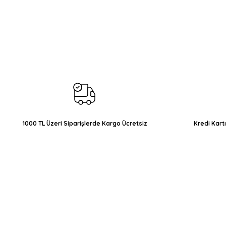
Bu ürünün fiyat bilgisi, resim, ürün açıklamalarında ve diğer konul
Görüş ve önerileriniz için teşekkür ederiz.
Ürün resmi kalitesiz, bozuk veya görüntülenemiyor.
Ürün açıklamasında eksik bilgiler bulunuyor.
Ürün bilgilerinde hatalar bulunuyor.
Ürün fiyatı diğer sitelerden daha pahalı.
Bu ürüne benzer farklı alternatifler olmalı.
1000 TL Üzeri Siparişlerde Kargo Ücretsiz
Kredi Kart