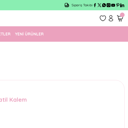
Sipariş Takibi
ETLER
YENİ ÜRÜNLER
atil Kalem