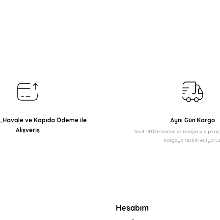
arda yetersiz gördüğünüz noktaları öneri formunu kullanarak tarafımıza il
Bu ürüne ilk yorumu siz yapın!
Yorum Yaz
ı, Havale ve Kapıda Ödeme ile
Aynı Gün Kargo
Alışveriş
Saat 14:00'e kadar vereceğiniz sipari
kargoya teslim ediyoruz
Gönder
Hesabım