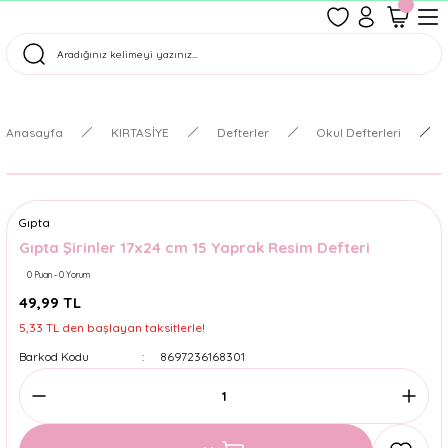
1500 TL Üzeri Ücretsiz Kargo
Tüm Siparişler Aynı Gün Kargoda!
Türkiye'nin En Eğlenceli Kırtasiyesi!
Anasayfa
KIRTASİYE
Defterler
Okul Defterleri
Gıpta
Gıpta Şirinler 17x24 cm 15 Yaprak Resim Defteri
0 Puan - 0 Yorum
49,99 TL
5,33 TL den başlayan taksitlerle!
Barkod Kodu
8697236168301