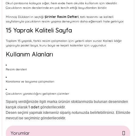
Okul çantasına kolayca sığar, hem evde hem okulda kullanım için idealdir.
Çocukların resim derslerinde en çok tercih ettiği boyutlardan biridir.
Minnoş Dükkan’ın seçtiği
Şirinler Resim Defteri
, tatlı tasarımı ve kaliteli
sayfalarıyla çocukların resim yapma deneyimini daha eğlenceli hale getiriyor.
15 Yaprak Kaliteli Sayfa
Toplam 15 yaprak, farklı resim çalışmaları için yeterli alan sunar. Kaliteli kâğıt
yapısıyla pastel boya, kuru boya ve keçeli kalemler için uygundur.
Kullanım Alanları
Resim dersleri
Karalama ve boyama çalışmaları
Çocukların yaratıcılığını geliştiren çizimler
Sipariş verdiğinizde ilgili marka ürünün stoklarımızda bulunan deseninden
1 adet
karışık olarak
gönderilecektir.
Desen seçimi yapmak isterseniz sipariş notunuzda belirtebilirsiniz. Elimizde
mevcut ise seçiminiz gönderilecektir.
Yorumlar