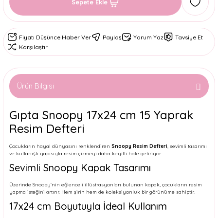
Sepete Ekle
Fiyatı Düşünce Haber Ver
Paylaş
Yorum Yaz
Tavsiye Et
Karşılaştır
Ürün Bilgisi
Gıpta Snoopy 17x24 cm 15 Yaprak
Resim Defteri
Çocukların hayal dünyasını renklendiren
Snoopy Resim Defteri
, sevimli tasarımı
ve kullanışlı yapısıyla resim çizmeyi daha keyifli hale getiriyor.
Sevimli Snoopy Kapak Tasarımı
Üzerinde Snoopy’nin eğlenceli illüstrasyonları bulunan kapak, çocukların resim
yapma isteğini artırır. Hem şirin hem de koleksiyonluk bir görünüme sahiptir.
17x24 cm Boyutuyla İdeal Kullanım