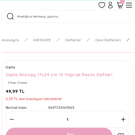
1500 TL Üzeri Ücretsiz Kargo
Tüm Siparişler Aynı Gün Kargoda!
Türkiye'nin En Eğlenceli Kırtasiyesi!
Anasayfa
KIRTASİYE
Defterler
Okul Defterleri
Gıpta
Gıpta Snoopy 17x24 cm 15 Yaprak Resim Defteri
0 Puan - 0 Yorum
49,99 TL
5,33 TL den başlayan taksitlerle!
Barkod Kodu
8697236163863