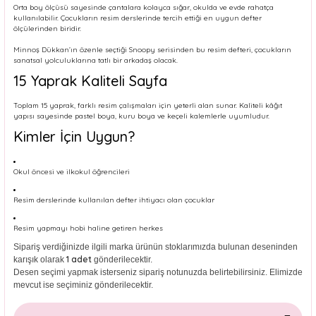
Orta boy ölçüsü sayesinde çantalara kolayca sığar, okulda ve evde rahatça
kullanılabilir. Çocukların resim derslerinde tercih ettiği en uygun defter
ölçülerinden biridir.
Minnoş Dükkan’ın özenle seçtiği Snoopy serisinden bu resim defteri, çocukların
sanatsal yolculuklarına tatlı bir arkadaş olacak.
15 Yaprak Kaliteli Sayfa
Toplam 15 yaprak, farklı resim çalışmaları için yeterli alan sunar. Kaliteli kâğıt
yapısı sayesinde pastel boya, kuru boya ve keçeli kalemlerle uyumludur.
Kimler İçin Uygun?
Okul öncesi ve ilkokul öğrencileri
Resim derslerinde kullanılan defter ihtiyacı olan çocuklar
Resim yapmayı hobi haline getiren herkes
Sipariş verdiğinizde ilgili marka ürünün stoklarımızda bulunan deseninden
1 adet
karışık olarak
gönderilecektir.
Desen seçimi yapmak isterseniz sipariş notunuzda belirtebilirsiniz. Elimizde
mevcut ise seçiminiz gönderilecektir.