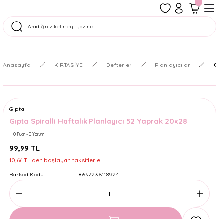
1500 TL Üzeri Ücretsiz Kargo
Tüm Siparişler Aynı Gün Kargoda!
Türkiye'nin En Eğlenceli Kırtasiyesi!
Anasayfa
KIRTASİYE
Defterler
Planlayıcılar
G
Gıpta
Gıpta Spiralli Haftalık Planlayıcı 52 Yaprak 20x28
0 Puan - 0 Yorum
99,99 TL
10,66 TL den başlayan taksitlerle!
Barkod Kodu
8697236118924