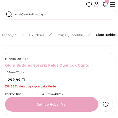
1500 TL Üzeri Ücretsiz Kargo
Tüm Siparişler Aynı Gün Kargoda!
Türkiye'nin En Eğlenceli Kırtasiyesi!
Anasayfa
OYUNCAK
Peluş Oyuncaklar
Glam Buddies 
Minnoş Dükkan
Glam Buddies Sürpriz Peluş Oyuncak Çantalı
0 Puan - 0 Yorum
1.299,99 TL
138,56 TL den başlayan taksitlerle!
Barkod Kodu
4895247402528
Gelince Haber Ver