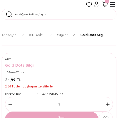
1500 TL Üzeri Ücretsiz Kargo
Tüm Siparişler Aynı Gün Kargoda!
Türkiye'nin En Eğlenceli Kırtasiyesi!
Anasayfa
KIRTASİYE
Silgiler
Gold Dots Silgi
Cem
Gold Dots Silgi
0 Puan - 0 Yorum
24,99 TL
2,66 TL den başlayan taksitlerle!
Barkod Kodu
4713791616867