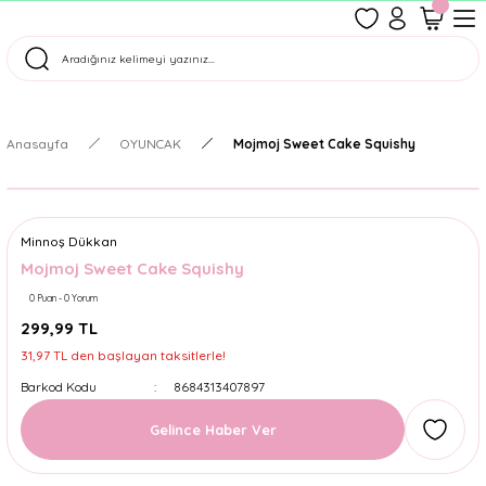
1500 TL Üzeri Ücretsiz Kargo
Tüm Siparişler Aynı Gün Kargoda!
Türkiye'nin En Eğlenceli Kırtasiyesi!
Anasayfa
OYUNCAK
Mojmoj Sweet Cake Squishy
Minnoş Dükkan
Mojmoj Sweet Cake Squishy
0 Puan - 0 Yorum
299,99 TL
31,97 TL den başlayan taksitlerle!
Barkod Kodu
8684313407897
Gelince Haber Ver