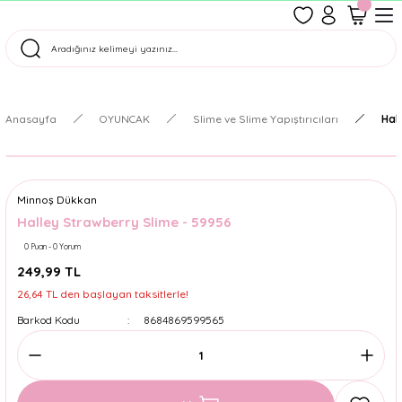
1500 TL Üzeri Ücretsiz Kargo
Tüm Siparişler Aynı Gün Kargoda!
Türkiye'nin En Eğlenceli Kırtasiyesi!
Anasayfa
OYUNCAK
Slime ve Slime Yapıştırıcıları
Hal
Minnoş Dükkan
Halley Strawberry Slime - 59956
0 Puan - 0 Yorum
249,99 TL
26,64 TL den başlayan taksitlerle!
Barkod Kodu
8684869599565