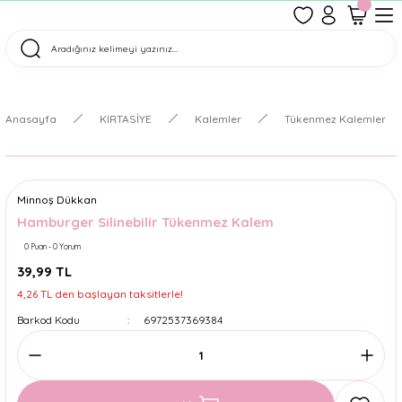
1500 TL Üzeri Ücretsiz Kargo
Tüm Siparişler Aynı Gün Kargoda!
Türkiye'nin En Eğlenceli Kırtasiyesi!
Anasayfa
KIRTASİYE
Kalemler
Tükenmez Kalemler
Minnoş Dükkan
Hamburger Silinebilir Tükenmez Kalem
0 Puan - 0 Yorum
39,99 TL
4,26 TL den başlayan taksitlerle!
Barkod Kodu
6972537369384