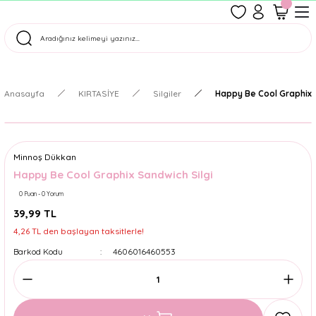
1500 TL Üzeri Ücretsiz Kargo
Tüm Siparişler Aynı Gün Kargoda!
Türkiye'nin En Eğlenceli Kırtasiyesi!
Anasayfa
KIRTASİYE
Silgiler
Happy Be Cool Graphix 
Minnoş Dükkan
Happy Be Cool Graphix Sandwich Silgi
0 Puan - 0 Yorum
39,99 TL
4,26 TL den başlayan taksitlerle!
Barkod Kodu
4606016460553