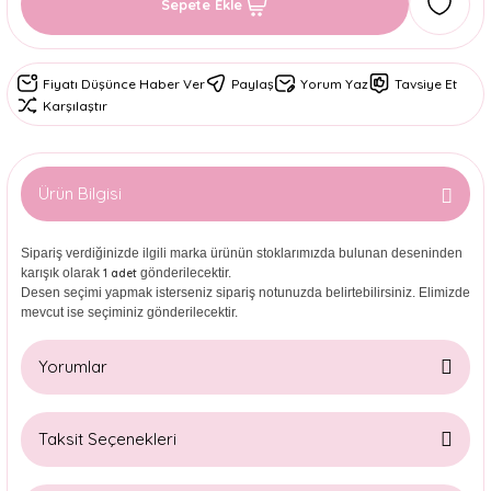
Sepete Ekle
Fiyatı Düşünce Haber Ver
Paylaş
Yorum Yaz
Tavsiye Et
Karşılaştır
Ürün Bilgisi
Sipariş verdiğinizde ilgili marka ürünün stoklarımızda bulunan deseninden
karışık olarak
gönderilecektir.
1 adet
Desen seçimi yapmak isterseniz sipariş notunuzda belirtebilirsiniz. Elimizde
mevcut ise seçiminiz gönderilecektir.
Yorumlar
Taksit Seçenekleri
Bu ürüne ilk yorumu siz yapın!