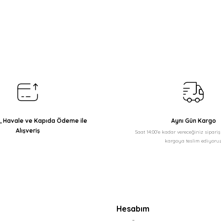
arda yetersiz gördüğünüz noktaları öneri formunu kullanarak tarafımıza il
Bu ürüne ilk yorumu siz yapın!
Yorum Yaz
ı, Havale ve Kapıda Ödeme ile
Aynı Gün Kargo
Alışveriş
Saat 14:00'e kadar vereceğiniz sipari
kargoya teslim ediyoruz
Gönder
Hesabım