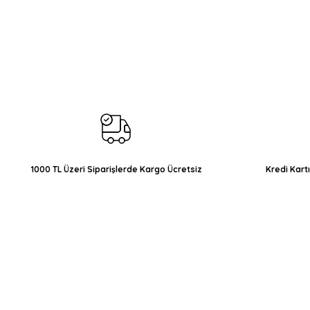
Bu ürünün fiyat bilgisi, resim, ürün açıklamalarında ve diğer konul
Görüş ve önerileriniz için teşekkür ederiz.
Ürün resmi kalitesiz, bozuk veya görüntülenemiyor.
Ürün açıklamasında eksik bilgiler bulunuyor.
Ürün bilgilerinde hatalar bulunuyor.
Ürün fiyatı diğer sitelerden daha pahalı.
Bu ürüne benzer farklı alternatifler olmalı.
1000 TL Üzeri Siparişlerde Kargo Ücretsiz
Kredi Kart