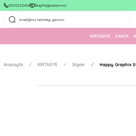
8505220434
Blog
Mağazalarımız
KIRTASİYE
ÇANTA
Anasayfa
KIRTASİYE
Silgiler
Happy Graphix Sw