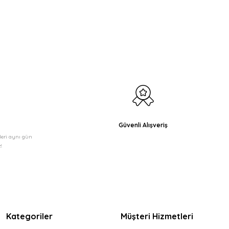
etebilirsiniz.
Güvenli Alışveriş
şleri aynı gün
!
Kategoriler
Müşteri Hizmetleri