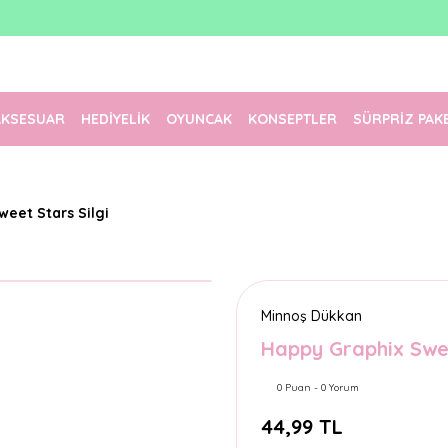
1500 TL Üzeri Ücretsiz Kargo
Tüm Siparişler Aynı Gün Kargoda!
Türkiye'nin En Eğlenceli Kırtasiyesi!
AKSESUAR
HEDİYELİK
OYUNCAK
KONSEPTLER
SÜRPRİZ PAK
eet Stars Silgi
Minnoş Dükkan
Happy Graphix Swee
0 Puan - 0 Yorum
44,99 TL