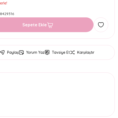
erle!
8429316
Sepete Ekle
Paylaş
Yorum Yaz
Tavsiye Et
Karşılaştır