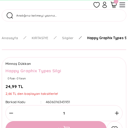
1500 TL Üzeri Ücretsiz Kargo
Tüm Siparişler Aynı Gün Kargoda!
Türkiye'nin En Eğlenceli Kırtasiyesi!
Anasayfa
KIRTASİYE
Silgiler
Happy Graphix Types Si
Minnoş Dükkan
Happy Graphix Types Silgi
0 Puan - 0 Yorum
24,99 TL
2,66 TL den başlayan taksitlerle!
Barkod Kodu
4606016343931