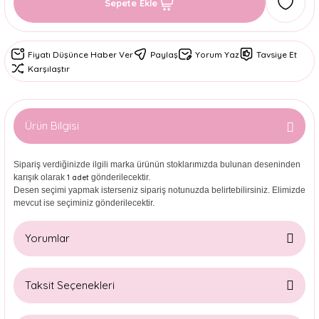
Sepete Ekle
Fiyatı Düşünce Haber Ver
Paylaş
Yorum Yaz
Tavsiye Et
Karşılaştır
Ürün Bilgisi
Sipariş verdiğinizde ilgili marka ürünün stoklarımızda bulunan deseninden
karışık olarak
gönderilecektir.
1 adet
Desen seçimi yapmak isterseniz sipariş notunuzda belirtebilirsiniz. Elimizde
mevcut ise seçiminiz gönderilecektir.
Yorumlar
Taksit Seçenekleri
Bu ürüne ilk yorumu siz yapın!