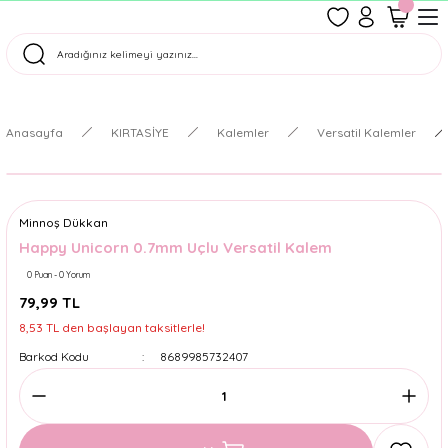
1500 TL Üzeri Ücretsiz Kargo
Tüm Siparişler Aynı Gün Kargoda!
Türkiye'nin En Eğlenceli Kırtasiyesi!
Anasayfa
KIRTASİYE
Kalemler
Versatil Kalemler
Minnoş Dükkan
Happy Unicorn 0.7mm Uçlu Versatil Kalem
0 Puan - 0 Yorum
79,99 TL
8,53 TL den başlayan taksitlerle!
Barkod Kodu
8689985732407