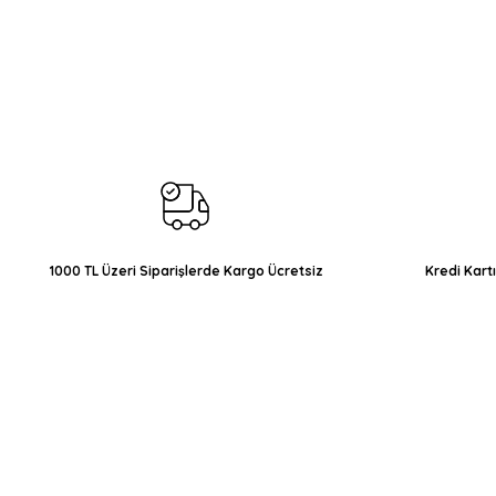
Bu ürünün fiyat bilgisi, resim, ürün açıklamalarında ve diğer konul
Görüş ve önerileriniz için teşekkür ederiz.
Ürün resmi kalitesiz, bozuk veya görüntülenemiyor.
Ürün açıklamasında eksik bilgiler bulunuyor.
Ürün bilgilerinde hatalar bulunuyor.
Ürün fiyatı diğer sitelerden daha pahalı.
Bu ürüne benzer farklı alternatifler olmalı.
1000 TL Üzeri Siparişlerde Kargo Ücretsiz
Kredi Kart