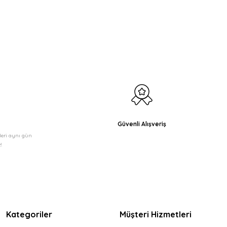
etebilirsiniz.
Güvenli Alışveriş
şleri aynı gün
!
Kategoriler
Müşteri Hizmetleri