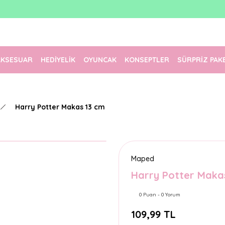
1500 TL Üzeri Ücretsiz Kargo
Tüm Siparişler Aynı Gün Kargoda!
Türkiye'nin En Eğlenceli Kırtasiyesi!
AKSESUAR
HEDİYELİK
OYUNCAK
KONSEPTLER
SÜRPRİZ PAK
Harry Potter Makas 13 cm
Maped
Harry Potter Maka
0 Puan - 0 Yorum
109,99 TL