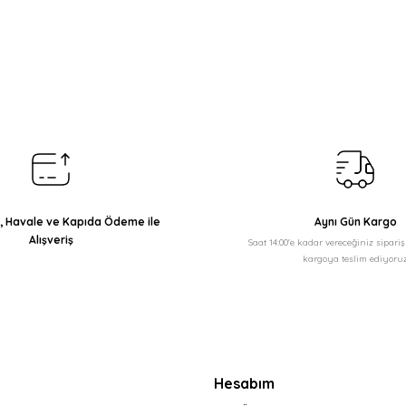
arda yetersiz gördüğünüz noktaları öneri formunu kullanarak tarafımıza il
Bu ürüne ilk yorumu siz yapın!
Yorum Yaz
ı, Havale ve Kapıda Ödeme ile
Aynı Gün Kargo
Alışveriş
Saat 14:00'e kadar vereceğiniz sipari
kargoya teslim ediyoruz
Gönder
Hesabım