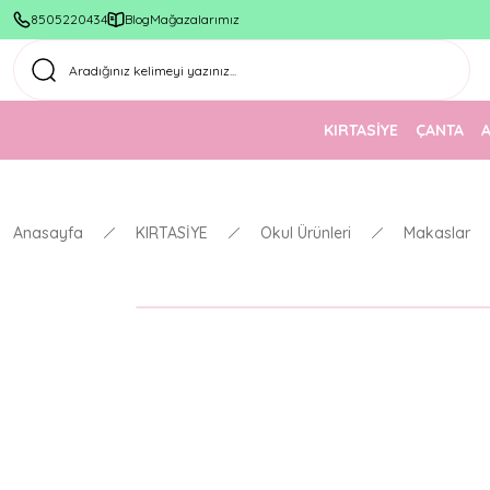
8505220434
Blog
Mağazalarımız
KIRTASİYE
ÇANTA
Anasayfa
KIRTASİYE
Okul Ürünleri
Makaslar