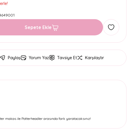
erle!
4649001
Sepete Ekle
Paylaş
Yorum Yaz
Tavsiye Et
Karşılaştır
ter makas ile Potterheadler arasında fark yaratacaksınız!