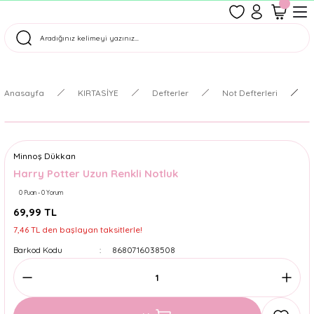
1500 TL Üzeri Ücretsiz Kargo
Tüm Siparişler Aynı Gün Kargoda!
Türkiye'nin En Eğlenceli Kırtasiyesi!
Anasayfa
KIRTASİYE
Defterler
Not Defterleri
Minnoş Dükkan
Harry Potter Uzun Renkli Notluk
0 Puan - 0 Yorum
69,99 TL
7,46 TL den başlayan taksitlerle!
Barkod Kodu
8680716038508