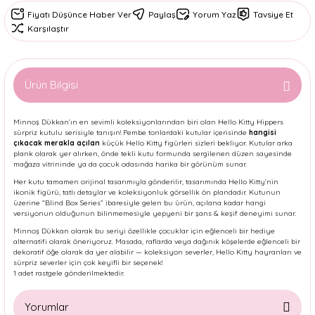
Fiyatı Düşünce Haber Ver
Paylaş
Yorum Yaz
Tavsiye Et
Karşılaştır
Ürün Bilgisi
Minnoş Dükkan’ın en sevimli koleksiyonlarından biri olan Hello Kitty Hippers
sürpriz kutulu serisiyle tanışın! Pembe tonlardaki kutular içerisinde
hangisi
çıkacak merakla açılan
küçük Hello Kitty figürleri sizleri bekliyor. Kutular arka
plank olarak yer alırken, önde tekli kutu formunda sergilenen düzen sayesinde
mağaza vitrininde ya da çocuk odasında harika bir görünüm sunar.
Her kutu tamamen orijinal tasarımıyla gönderilir, tasarımında Hello Kitty’nin
ikonik figürü, tatlı detaylar ve koleksiyonluk görsellik ön plandadır. Kutunun
üzerine “Blind Box Series” ibaresiyle gelen bu ürün, açılana kadar hangi
versiyonun olduğunun bilinmemesiyle yepyeni bir şans & keşif deneyimi sunar.
Minnoş Dükkan olarak bu seriyi özellikle çocuklar için eğlenceli bir hediye
alternatifi olarak öneriyoruz. Masada, raflarda veya dağınık köşelerde eğlenceli bir
dekoratif öğe olarak da yer alabilir — koleksiyon severler, Hello Kitty hayranları ve
sürpriz severler için çok keyifli bir seçenek!
1 adet rastgele gönderilmektedir.
Yorumlar