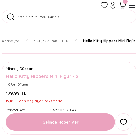
1500 TL Üzeri Ücretsiz Kargo
Tüm Siparişler Aynı Gün Kargoda!
Türkiye'nin En Eğlenceli Kırtasiyesi!
Anasayfa
SÜRPRİZ PAKETLER
Hello Kitty Hippers Mini Figür -
Minnoş Dükkan
Hello Kitty Hippers Mini Figür - 2
0 Puan - 0 Yorum
179,99 TL
19,18 TL den başlayan taksitlerle!
Barkod Kodu
6975308870966
Gelince Haber Ver