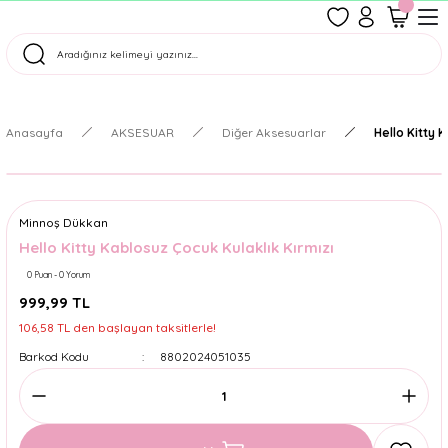
1500 TL Üzeri Ücretsiz Kargo
Tüm Siparişler Aynı Gün Kargoda!
Türkiye'nin En Eğlenceli Kırtasiyesi!
Anasayfa
AKSESUAR
Diğer Aksesuarlar
Hello Kitty 
Minnoş Dükkan
Hello Kitty Kablosuz Çocuk Kulaklık Kırmızı
0 Puan - 0 Yorum
999,99 TL
106,58 TL den başlayan taksitlerle!
Barkod Kodu
8802024051035