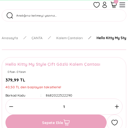
1500 TL Üzeri Ücretsiz Kargo
Tüm Siparişler Aynı Gün Kargoda!
Türkiye'nin En Eğlenceli Kırtasiyesi!
Anasayfa
ÇANTA
Kalem Çantaları
Hello Kitty My Sty
Hello Kitty My Style Çift Gözlü Kalem Çantası
0 Puan - 0 Yorum
379,99 TL
40,50 TL den başlayan taksitlerle!
Barkod Kodu
8682022522290
Sepete Ekle