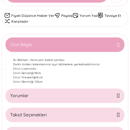
Fiyatı Düşünce Haber Ver
Paylaş
Yorum Yaz
Tavsiye Et
Karşılaştır
Ürün Bilgisi
· İki Bölmeli , fermuarlı kalem çantası.
· Farklı türden kalemlerinizi ayrı bölmelere yerleştirebilirsiniz.
· Ürün Lisanslıdır.
· Ürün Genişliği:19cm
· Ürün Yüksekliği:8 cm
· Ürün Derinliği :5.5cm
Yorumlar
Taksit Seçenekleri
Bu ürüne ilk yorumu siz yapın!