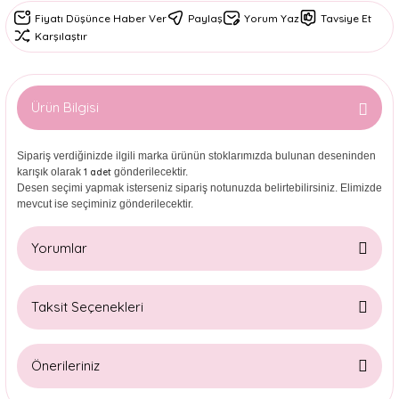
Fiyatı Düşünce Haber Ver
Paylaş
Yorum Yaz
Tavsiye Et
Karşılaştır
Ürün Bilgisi
Sipariş verdiğinizde ilgili marka ürünün stoklarımızda bulunan deseninden
karışık olarak
gönderilecektir.
1 adet
Desen seçimi yapmak isterseniz sipariş notunuzda belirtebilirsiniz. Elimizde
mevcut ise seçiminiz gönderilecektir.
Yorumlar
Taksit Seçenekleri
Bu ürüne ilk yorumu siz yapın!
Önerileriniz
Yorum Yaz