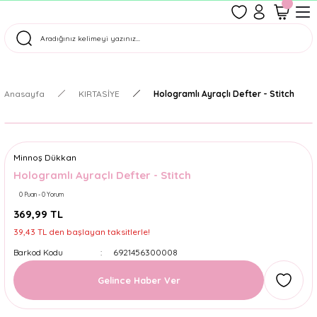
1500 TL Üzeri Ücretsiz Kargo
Tüm Siparişler Aynı Gün Kargoda!
Türkiye'nin En Eğlenceli Kırtasiyesi!
Anasayfa
KIRTASİYE
Hologramlı Ayraçlı Defter - Stitch
Minnoş Dükkan
Hologramlı Ayraçlı Defter - Stitch
0 Puan - 0 Yorum
369,99 TL
39,43 TL den başlayan taksitlerle!
Barkod Kodu
6921456300008
Gelince Haber Ver