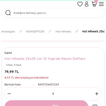
1500 TL Üzeri Ücretsiz Kargo
Tüm Siparişler Aynı Gün Kargoda!
Türkiye'nin En Eğlenceli Kırtasiyesi!
Anasayfa
KONSEPTLER
Hot Wheels
Hot Wheels 25x3
Gıpta
Hot Wheels 25x35 cm 15 Yaprak Resim Defteri
0 Puan - 0 Yorum
79,99 TL
8,53 TL den başlayan taksitlerle!
Barkod Kodu
8697236433263