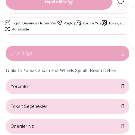
Sepete Ekle
Fiyatı Düşünce Haber Ver
Paylaş
Yorum Yaz
Tavsiye Et
Karşılaştır
Ürün Bilgisi
Gıpta 15 Yaprak 25x35 Hot Wheels Spiralli Resim Defteri
Yorumlar
Taksit Seçenekleri
Bu ürüne ilk yorumu siz yapın!
Önerileriniz
Yorum Yaz