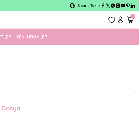
Sipariş Takibi
ETLER
YENİ ÜRÜNLER
ı Dosya