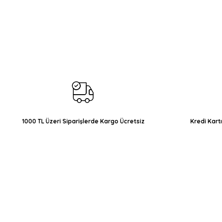
Bu ürünün fiyat bilgisi, resim, ürün açıklamalarında ve diğer konul
Görüş ve önerileriniz için teşekkür ederiz.
Ürün resmi kalitesiz, bozuk veya görüntülenemiyor.
Ürün açıklamasında eksik bilgiler bulunuyor.
Ürün bilgilerinde hatalar bulunuyor.
Ürün fiyatı diğer sitelerden daha pahalı.
Bu ürüne benzer farklı alternatifler olmalı.
1000 TL Üzeri Siparişlerde Kargo Ücretsiz
Kredi Kart