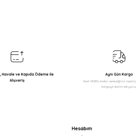
arda yetersiz gördüğünüz noktaları öneri formunu kullanarak tarafımıza il
Bu ürüne ilk yorumu siz yapın!
Yorum Yaz
ı, Havale ve Kapıda Ödeme ile
Aynı Gün Kargo
Alışveriş
Saat 14:00'e kadar vereceğiniz sipari
kargoya teslim ediyoruz
Gönder
Hesabım