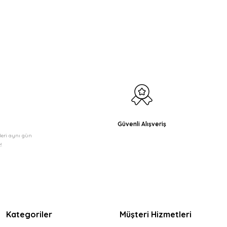
etebilirsiniz.
Güvenli Alışveriş
şleri aynı gün
!
Kategoriler
Müşteri Hizmetleri