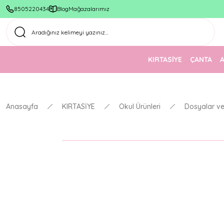
8505220434
Blog
Mağazalarımız
KIRTASİYE
ÇANTA
Anasayfa
KIRTASİYE
Okul Ürünleri
Dosyalar ve