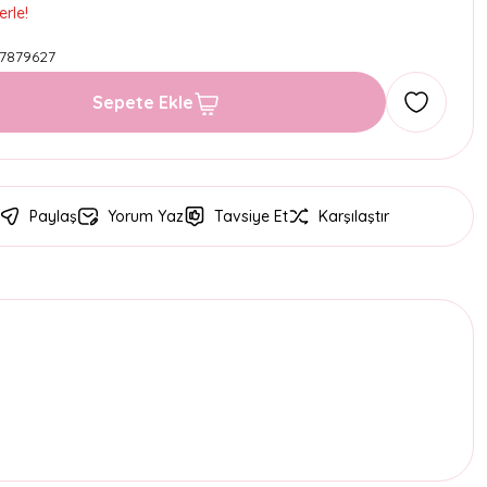
erle!
7879627
Sepete Ekle
Paylaş
Yorum Yaz
Tavsiye Et
Karşılaştır