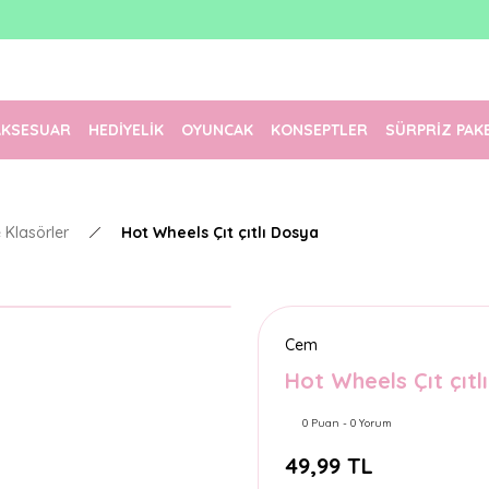
1500 TL Üzeri Ücretsiz Kargo
Tüm Siparişler Aynı Gün Kargoda!
Türkiye'nin En Eğlenceli Kırtasiyesi!
AKSESUAR
HEDİYELİK
OYUNCAK
KONSEPTLER
SÜRPRİZ PAK
 Klasörler
Hot Wheels Çıt çıtlı Dosya
Cem
Hot Wheels Çıt çıtl
0 Puan - 0 Yorum
49,99 TL