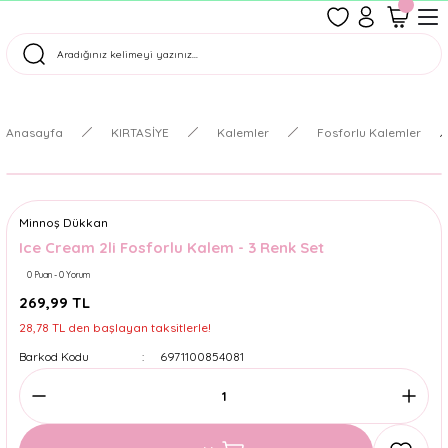
1500 TL Üzeri Ücretsiz Kargo
Tüm Siparişler Aynı Gün Kargoda!
Türkiye'nin En Eğlenceli Kırtasiyesi!
Anasayfa
KIRTASİYE
Kalemler
Fosforlu Kalemler
Minnoş Dükkan
Ice Cream 2li Fosforlu Kalem - 3 Renk Set
0 Puan - 0 Yorum
269,99 TL
28,78 TL den başlayan taksitlerle!
Barkod Kodu
6971100854081