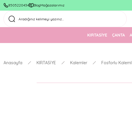
8505220434
Blog
Mağazalarımız
KIRTASİYE
ÇANTA
Anasayfa
KIRTASİYE
Kalemler
Fosforlu Kaleml