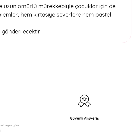
 ve uzun ömürlü mürekkebiyle çocuklar için de
alemler, hem kırtasiye severlere hem pastel
 gönderilecektir.
etebilirsiniz.
Güvenli Alışveriş
şleri aynı gün
!