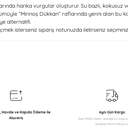
alarında harika vurgular oluşturur. Su bazlı, kokusuz
nümüyle “Minnoş Dükkan” raflarında yerini alan bu k
 alternatifi.
mek isterseniz sipariş notunuzda iletirseniz seçiminiz
arda yetersiz gördüğünüz noktaları öneri formunu kullanarak tarafımıza il
Bu ürüne ilk yorumu siz yapın!
Yorum Yaz
ı, Havale ve Kapıda Ödeme ile
Aynı Gün Kargo
Alışveriş
Saat 14:00'e kadar vereceğiniz sipari
kargoya teslim ediyoruz