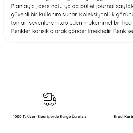
Planlayıcı, ders notu ya da bullet journal sayf
güvenli bir kullanım sunar. Koleksiyonluk görü
tonları sevenlere hitap eden mükemmel bir hediye
Renkler karışık olarak gönderilmektedir. Renk seç
Bu ürünün fiyat bilgisi, resim, ürün açıklamalarında ve diğer konul
Görüş ve önerileriniz için teşekkür ederiz.
Ürün resmi kalitesiz, bozuk veya görüntülenemiyor.
Ürün açıklamasında eksik bilgiler bulunuyor.
Ürün bilgilerinde hatalar bulunuyor.
Ürün fiyatı diğer sitelerden daha pahalı.
Bu ürüne benzer farklı alternatifler olmalı.
1000 TL Üzeri Siparişlerde Kargo Ücretsiz
Kredi Kart