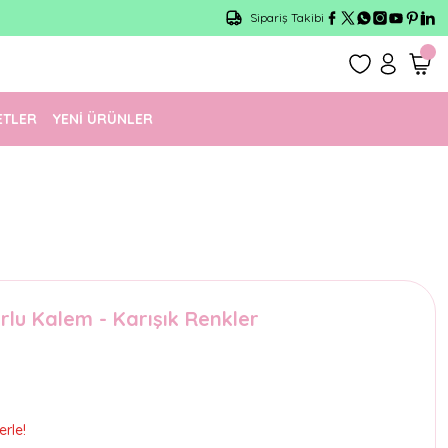
Sipariş Takibi
ETLER
YENİ ÜRÜNLER
rlu Kalem - Karışık Renkler
erle!