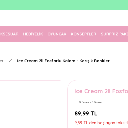
1500 TL Üzeri Ücretsiz Kargo
Tüm Siparişler Aynı Gün Kargoda!
Türkiye'nin En Eğlenceli Kırtasiyesi!
AKSESUAR
HEDİYELİK
OYUNCAK
KONSEPTLER
SÜRPRİZ PAK
er
Ice Cream 2li Fosforlu Kalem - Karışık Renkler
Ice Cream 2li Fosfo
0 Puan - 0 Yorum
89,99 TL
9,59 TL den başlayan taksitl