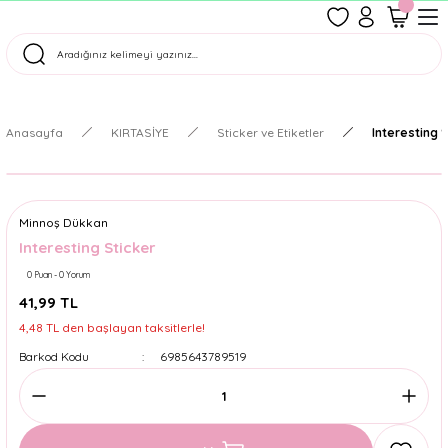
1500 TL Üzeri Ücretsiz Kargo
Tüm Siparişler Aynı Gün Kargoda!
Türkiye'nin En Eğlenceli Kırtasiyesi!
Anasayfa
KIRTASİYE
Sticker ve Etiketler
Interesting 
Minnoş Dükkan
Interesting Sticker
0 Puan - 0 Yorum
41,99 TL
4,48 TL den başlayan taksitlerle!
Barkod Kodu
6985643789519