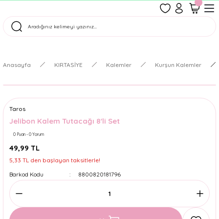
1500 TL Üzeri Ücretsiz Kargo
Tüm Siparişler Aynı Gün Kargoda!
Türkiye'nin En Eğlenceli Kırtasiyesi!
Anasayfa
KIRTASİYE
Kalemler
Kurşun Kalemler
Taros
Jelibon Kalem Tutacağı 8'li Set
0 Puan - 0 Yorum
49,99 TL
5,33 TL den başlayan taksitlerle!
Barkod Kodu
8800820181796