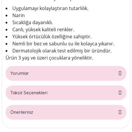
Uygulamayı kolaylaştıran tutarlılık.
Narin
Sıcaklığa dayanıklı.
Canlı, yüksek kaliteli renkler.
Yüksek örtücülük özelliğine sahiptir.
Nemli bir bez ve sabunlu su ile kolayca yıkanır.
Dermatolojik olarak test edilmiş bir üründür.
Ürün 3 yaş ve üzeri çocuklara yöneliktir.
Yorumlar
Taksit Seçenekleri
Bu ürüne ilk yorumu siz yapın!
Önerileriniz
Yorum Yaz
Bu ürünün fiyat bilgisi, resim, ürün açıklamalarında ve diğer