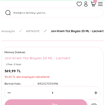
1500 TL Üzeri Ücretsiz Kargo
Tüm Siparişler Aynı Gün Kargoda!
Türkiye'nin En Eğlenceli Kırtasiyesi!
Anasayfa
KIRTASİYE
Jovi Krem Yüz Boyası 20 ML - Lacivert
Minnoş Dükkan
Jovi Krem Yüz Boyası 20 ML - Lacivert
0 Puan - 0 Yorum
369,99 TL
39,43 TL den başlayan taksitlerle!
Barkod Kodu
8412027030496