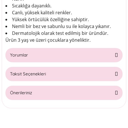
Sıcaklığa dayanıklı.
Canlı, yüksek kaliteli renkler.
Yüksek örtücülük özelliğine sahiptir.
Nemli bir bez ve sabunlu su ile kolayca yıkanır.
Dermatolojik olarak test edilmiş bir üründür.
Ürün 3 yaş ve üzeri çocuklara yöneliktir.
Yorumlar
Taksit Seçenekleri
Bu ürüne ilk yorumu siz yapın!
Önerileriniz
Yorum Yaz
Bu ürünün fiyat bilgisi, resim, ürün açıklamalarında ve diğer
konularda yetersiz gördüğünüz noktaları öneri formunu
kullanarak tarafımıza iletebilirsiniz.
Görüş ve önerileriniz için teşekkür ederiz.