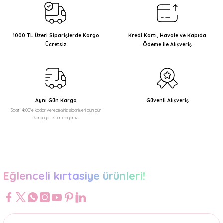
Ürün resmi kalitesiz, bozuk veya görüntülenemiyor.
Ürün açıklamasında eksik bilgiler bulunuyor.
1000 TL Üzeri Siparişlerde Kargo
Kredi Kartı, Havale ve Kapıda
Ücretsiz
Ödeme ile Alışveriş
Ürün bilgilerinde hatalar bulunuyor.
Ürün fiyatı diğer sitelerden daha pahalı.
Bu ürüne benzer farklı alternatifler olmalı.
Aynı Gün Kargo
Güvenli Alışveriş
Saat 14:00'e kadar vereceğiniz siparişleri aynı gün
kargoya teslim ediyoruz!
Gönder
Eğlenceli kırtasiye ürünleri!