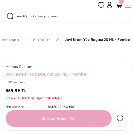
1500 TL Üzeri Ücretsiz Kargo
Tüm Siparişler Aynı Gün Kargoda!
Türkiye'nin En Eğlenceli Kırtasiyesi!
Anasayfa
KIRTASİYE
Jovi Krem Yüz Boyası 20 ML - Pembe
Minnoş Dükkan
Jovi Krem Yüz Boyası 20 ML - Pembe
0 Puan - 0 Yorum
369,99 TL
39,43 TL den başlayan taksitlerle!
Barkod Kodu
8412027030458
Gelince Haber Ver