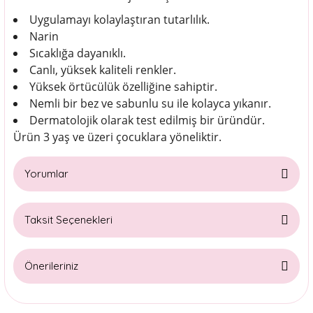
Uygulamayı kolaylaştıran tutarlılık.
Narin
Sıcaklığa dayanıklı.
Canlı, yüksek kaliteli renkler.
Yüksek örtücülük özelliğine sahiptir.
Nemli bir bez ve sabunlu su ile kolayca yıkanır.
Dermatolojik olarak test edilmiş bir üründür.
Ürün 3 yaş ve üzeri çocuklara yöneliktir.
Yorumlar
Taksit Seçenekleri
Bu ürüne ilk yorumu siz yapın!
Önerileriniz
Yorum Yaz
Bu ürünün fiyat bilgisi, resim, ürün açıklamalarında ve diğer