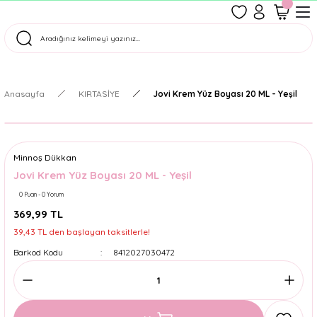
1500 TL Üzeri Ücretsiz Kargo
Tüm Siparişler Aynı Gün Kargoda!
Türkiye'nin En Eğlenceli Kırtasiyesi!
Anasayfa
KIRTASİYE
Jovi Krem Yüz Boyası 20 ML - Yeşil
Minnoş Dükkan
Jovi Krem Yüz Boyası 20 ML - Yeşil
0 Puan - 0 Yorum
369,99 TL
39,43 TL den başlayan taksitlerle!
Barkod Kodu
8412027030472