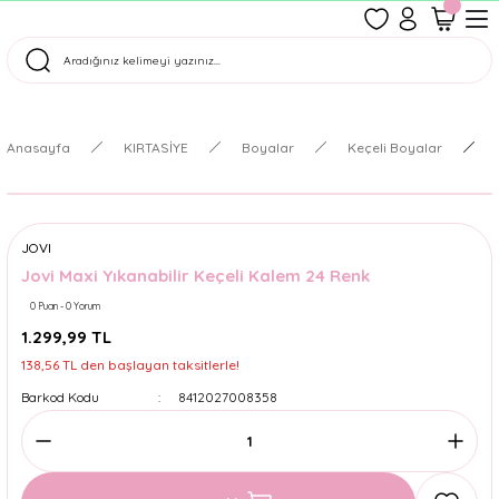
1500 TL Üzeri Ücretsiz Kargo
Tüm Siparişler Aynı Gün Kargoda!
Türkiye'nin En Eğlenceli Kırtasiyesi!
Anasayfa
KIRTASİYE
Boyalar
Keçeli Boyalar
JOVI
Jovi Maxi Yıkanabilir Keçeli Kalem 24 Renk
0 Puan - 0 Yorum
1.299,99 TL
138,56 TL den başlayan taksitlerle!
Barkod Kodu
8412027008358