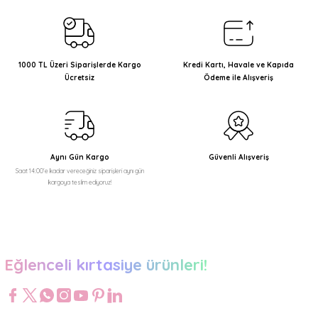
Görüş ve önerileriniz için teşekkür ederiz.
Ürün resmi kalitesiz, bozuk veya görüntülenemiyor.
Ürün açıklamasında eksik bilgiler bulunuyor.
1000 TL Üzeri Siparişlerde Kargo
Kredi Kartı, Havale ve Kapıda
Ücretsiz
Ödeme ile Alışveriş
Ürün bilgilerinde hatalar bulunuyor.
Ürün fiyatı diğer sitelerden daha pahalı.
Bu ürüne benzer farklı alternatifler olmalı.
Aynı Gün Kargo
Güvenli Alışveriş
Saat 14:00'e kadar vereceğiniz siparişleri aynı gün
kargoya teslim ediyoruz!
Gönder
Eğlenceli kırtasiye ürünleri!