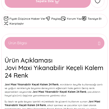
Sepete Ekle
Fiyatı Düşünce Haber Ver
Paylaş
Yorum Yaz
Tavsiye Et
Karşılaştır
Ürün Bilgisi
Ürün Açıklaması
Jovi Maxi Yıkanabilir Keçeli Kalem
24 Renk
Jovi Maxi Yıkanabilir Keçeli Kalem 24 Renk
, miniklerin keyifle kullanacağı canlı
ve yoğun renkleriyle boyama deneyimini eğlenceli hale getirir. Geniş renk
seçenekleri sayesinde
Jovi Maxi Yıkanabilir Keçeli Kalem 24 Renk
, çocukların
hayal gücünü özgürce yansıtmasına yardımcı olur.
Su bazlı ve gıda boyası içerikli mürekkebi ile güvenli kullanım sunan
Jovi Maxi
Yıkanabilir Keçeli Kalem 24 Renk
, alkol içermez ve çocuklar için özel olarak
geliştirilmiştir. Jovi Maxi Yıkanabilir Keçeli Kalem 24 Renk dayanıklı uç yapısı,