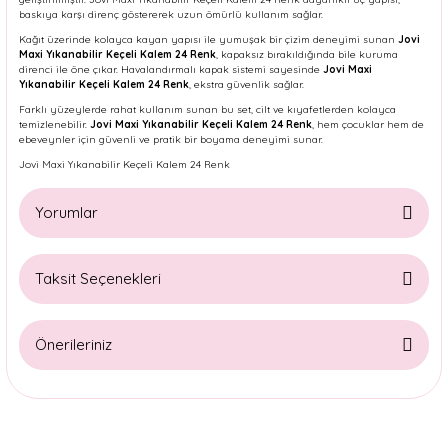
baskıya karşı direnç göstererek uzun ömürlü kullanım sağlar.
Kağıt üzerinde kolayca kayan yapısı ile yumuşak bir çizim deneyimi sunan
Jovi
Maxi Yıkanabilir Keçeli Kalem 24 Renk
, kapaksız bırakıldığında bile kuruma
direnci ile öne çıkar. Havalandırmalı kapak sistemi sayesinde
Jovi Maxi
Yıkanabilir Keçeli Kalem 24 Renk
, ekstra güvenlik sağlar.
Farklı yüzeylerde rahat kullanım sunan bu set, cilt ve kıyafetlerden kolayca
temizlenebilir.
Jovi Maxi Yıkanabilir Keçeli Kalem 24 Renk
, hem çocuklar hem de
ebeveynler için güvenli ve pratik bir boyama deneyimi sunar.
Jovi Maxi Yıkanabilir Keçeli Kalem 24 Renk
Yorumlar
Taksit Seçenekleri
Bu ürüne ilk yorumu siz yapın!
Önerileriniz
Yorum Yaz
Bu ürünün fiyat bilgisi, resim, ürün açıklamalarında ve diğer
konularda yetersiz gördüğünüz noktaları öneri formunu
kullanarak tarafımıza iletebilirsiniz.