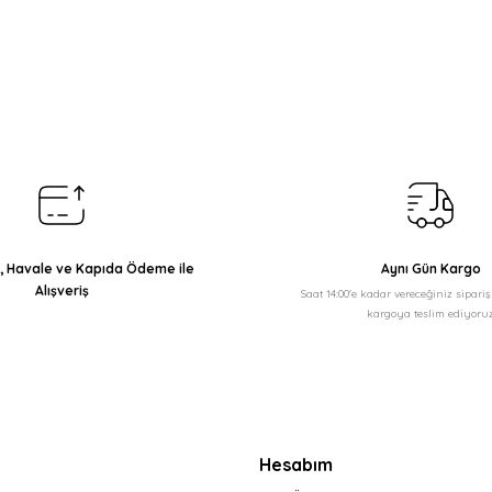
arda yetersiz gördüğünüz noktaları öneri formunu kullanarak tarafımıza il
Bu ürüne ilk yorumu siz yapın!
Yorum Yaz
ı, Havale ve Kapıda Ödeme ile
Aynı Gün Kargo
Alışveriş
Saat 14:00'e kadar vereceğiniz sipari
kargoya teslim ediyoruz
Gönder
Hesabım