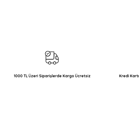
Bu ürünün fiyat bilgisi, resim, ürün açıklamalarında ve diğer konul
Görüş ve önerileriniz için teşekkür ederiz.
Ürün resmi kalitesiz, bozuk veya görüntülenemiyor.
Ürün açıklamasında eksik bilgiler bulunuyor.
Ürün bilgilerinde hatalar bulunuyor.
Ürün fiyatı diğer sitelerden daha pahalı.
Bu ürüne benzer farklı alternatifler olmalı.
1000 TL Üzeri Siparişlerde Kargo Ücretsiz
Kredi Kart