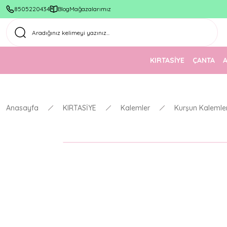
8505220434
Blog
Mağazalarımız
KIRTASİYE
ÇANTA
Anasayfa
KIRTASİYE
Kalemler
Kurşun Kalemle