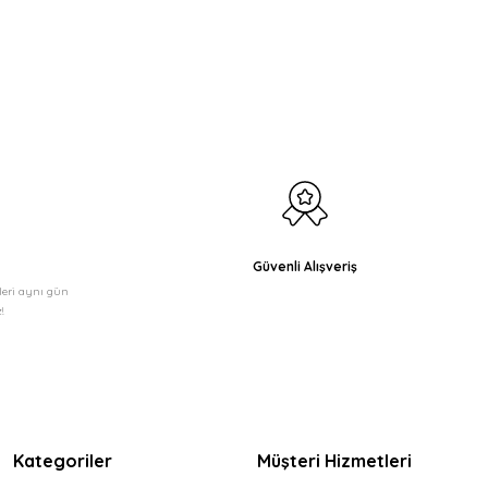
etebilirsiniz.
Güvenli Alışveriş
şleri aynı gün
!
Kategoriler
Müşteri Hizmetleri