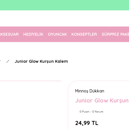
1500 TL Üzeri Ücretsiz Kargo
Tüm Siparişler Aynı Gün Kargoda!
Türkiye'nin En Eğlenceli Kırtasiyesi!
AKSESUAR
HEDİYELİK
OYUNCAK
KONSEPTLER
SÜRPRİZ PAK
r
Junior Glow Kurşun Kalem
Minnoş Dükkan
Junior Glow Kurşu
0 Puan - 0 Yorum
24,99 TL