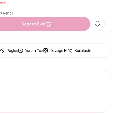
rle!
9749139
Sepete Ekle
Paylaş
Yorum Yaz
Tavsiye Et
Karşılaştır