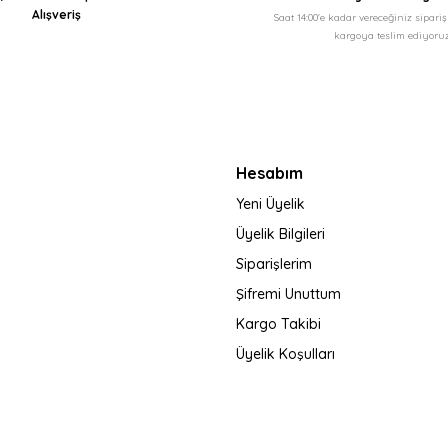
Alışveriş
Saat 14:00'e kadar vereceğiniz sipari
kargoya teslim ediyoruz
Gönder
Hesabım
Yeni Üyelik
Üyelik Bilgileri
Siparişlerim
Şifremi Unuttum
Kargo Takibi
Üyelik Koşulları