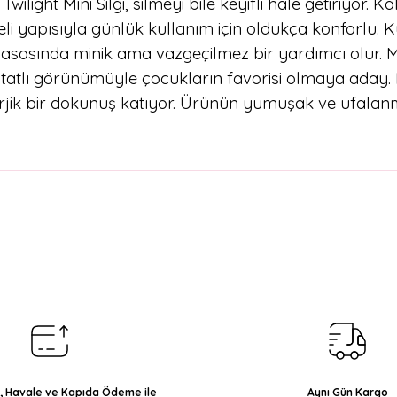
ight Mini Silgi, silmeyi bile keyifli hale getiriyor. 
teli yapısıyla günlük kullanım için oldukça konforlu
asasında minik ama vazgeçilmez bir yardımcı olur. M
e tatlı görünümüyle çocukların favorisi olmaya aday.
 enerjik bir dokunuş katıyor. Ürünün yumuşak ve ufal
arda yetersiz gördüğünüz noktaları öneri formunu kullanarak tarafımıza il
Bu ürüne ilk yorumu siz yapın!
Yorum Yaz
ı, Havale ve Kapıda Ödeme ile
Aynı Gün Kargo