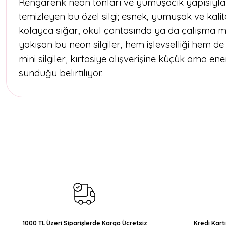
Rengarenk neon tonları ve yumuşacık yapısıyla Twil
temizleyen bu özel silgi; esnek, yumuşak ve kali
kolayca sığar, okul çantasında ya da çalışma m
yakışan bu neon silgiler, hem işlevselliği hem d
mini silgiler, kırtasiye alışverişine küçük ama
sunduğu belirtiliyor.
Bu ürünün fiyat bilgisi, resim, ürün açıklamalarında ve diğer konul
Görüş ve önerileriniz için teşekkür ederiz.
Ürün resmi kalitesiz, bozuk veya görüntülenemiyor.
Ürün açıklamasında eksik bilgiler bulunuyor.
Ürün bilgilerinde hatalar bulunuyor.
Ürün fiyatı diğer sitelerden daha pahalı.
Bu ürüne benzer farklı alternatifler olmalı.
1000 TL Üzeri Siparişlerde Kargo Ücretsiz
Kredi Kart