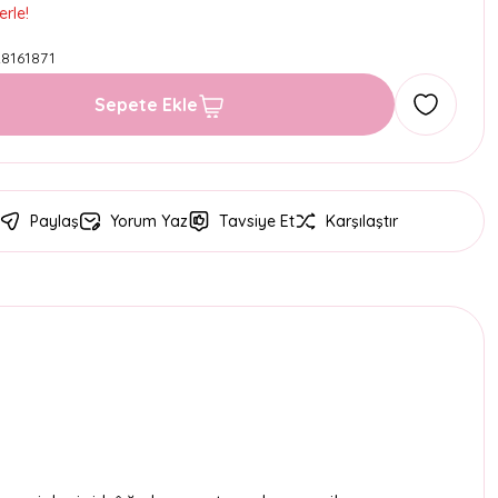
erle!
8161871
Sepete Ekle
Paylaş
Yorum Yaz
Tavsiye Et
Karşılaştır