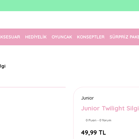
1500 TL Üzeri Ücretsiz Kargo
Tüm Siparişler Aynı Gün Kargoda!
Türkiye'nin En Eğlenceli Kırtasiyesi!
AKSESUAR
HEDİYELİK
OYUNCAK
KONSEPTLER
SÜRPRİZ PAK
lgi
Junior
Junior Twilight Silgi
0 Puan - 0 Yorum
49,99 TL