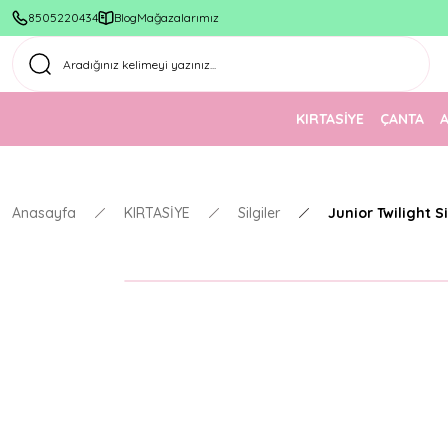
8505220434
Blog
Mağazalarımız
KIRTASİYE
ÇANTA
Anasayfa
KIRTASİYE
Silgiler
Junior Twilight Si