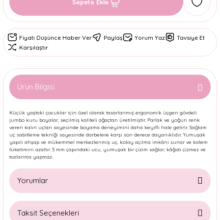
Sepete Ekle
Fiyatı Düşünce Haber Ver
Paylaş
Yorum Yaz
Tavsiye Et
Karşılaştır
Ürün Bilgisi
Küçük yaştaki çocuklar için özel olarak tasarlanmış ergonomik üçgen gövdeli
jumbo kuru boyalar, seçilmiş kaliteli ağaçtan üretilmiştir. Parlak ve yoğun renk
veren kalın uçları sayesinde boyama deneyimini daha keyifli hale getirir. Sağlam
uç sabitleme tekniği sayesinde darbelere karşı son derece dayanıklıdır. Yumuşak
yapılı ahşap ve mükemmel merkezlenmiş uç, kolay açılma imkânı sunar ve kalem
tüketimini azaltır. 5 mm çapındaki ucu, yumuşak bir çizim sağlar; kâğıdı çizmez ve
tozlanma yapmaz.
Yorumlar
Taksit Seçenekleri