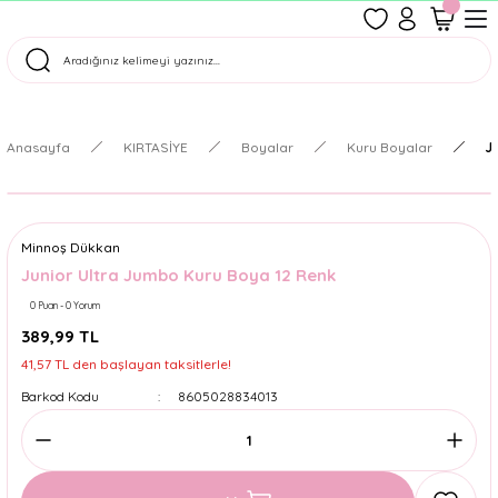
1500 TL Üzeri Ücretsiz Kargo
Tüm Siparişler Aynı Gün Kargoda!
Türkiye'nin En Eğlenceli Kırtasiyesi!
Anasayfa
KIRTASİYE
Boyalar
Kuru Boyalar
J
Minnoş Dükkan
Junior Ultra Jumbo Kuru Boya 12 Renk
0 Puan - 0 Yorum
389,99 TL
41,57 TL den başlayan taksitlerle!
Barkod Kodu
8605028834013