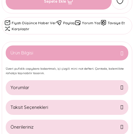
Sepete Ekle
Fiyatı Düşünce Haber Ver
Paylaş
Yorum Yaz
Tavsiye Et
Karşılaştır
Ürün Bilgisi
Üzeri pufidik capybara kabartmalı, içi çizgili mini not defteri. Çantada, kalemlikte
rahatça taşınabilir tasarım.
Yorumlar
Taksit Seçenekleri
Bu ürüne ilk yorumu siz yapın!
Önerileriniz
Yorum Yaz