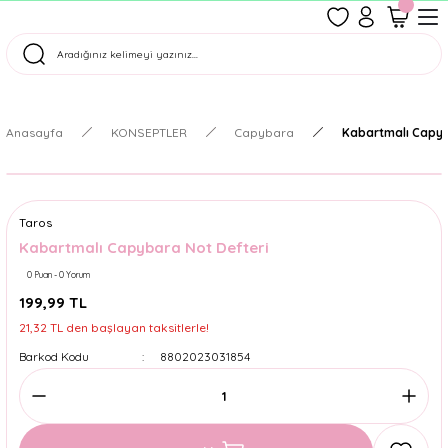
1500 TL Üzeri Ücretsiz Kargo
Tüm Siparişler Aynı Gün Kargoda!
Türkiye'nin En Eğlenceli Kırtasiyesi!
Anasayfa
KONSEPTLER
Capybara
Kabartmalı Capyb
Taros
Kabartmalı Capybara Not Defteri
0 Puan - 0 Yorum
199,99 TL
21,32 TL den başlayan taksitlerle!
Barkod Kodu
8802023031854