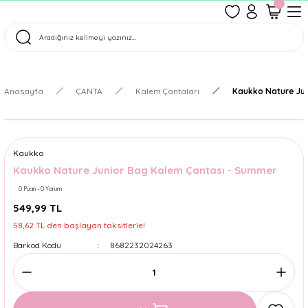
1500 TL Üzeri Ücretsiz Kargo
Tüm Siparişler Aynı Gün Kargoda!
Türkiye'nin En Eğlenceli Kırtasiyesi!
Anasayfa
ÇANTA
Kalem Çantaları
Kaukko Nature Ju
Kaukko
Kaukko Nature Junior Bag Kalem Çantası - Summer
0 Puan - 0 Yorum
549,99 TL
58,62 TL den başlayan taksitlerle!
Barkod Kodu
8682232024263