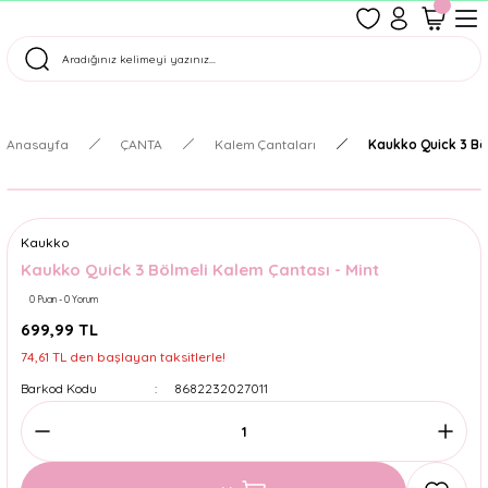
1500 TL Üzeri Ücretsiz Kargo
Tüm Siparişler Aynı Gün Kargoda!
Türkiye'nin En Eğlenceli Kırtasiyesi!
Anasayfa
ÇANTA
Kalem Çantaları
Kaukko Quick 3 Bö
Kaukko
Kaukko Quick 3 Bölmeli Kalem Çantası - Mint
0 Puan - 0 Yorum
699,99 TL
74,61 TL den başlayan taksitlerle!
Barkod Kodu
8682232027011