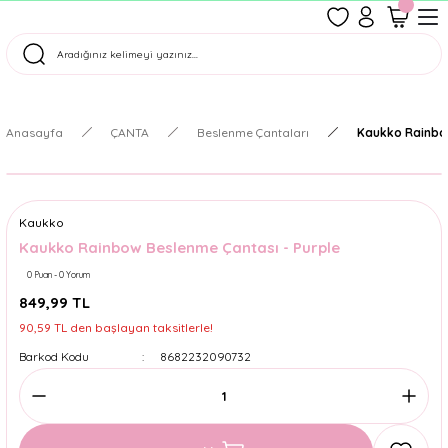
1500 TL Üzeri Ücretsiz Kargo
Tüm Siparişler Aynı Gün Kargoda!
Türkiye'nin En Eğlenceli Kırtasiyesi!
Anasayfa
ÇANTA
Beslenme Çantaları
Kaukko Rainbo
Kaukko
Kaukko Rainbow Beslenme Çantası - Purple
0 Puan - 0 Yorum
849,99 TL
90,59 TL den başlayan taksitlerle!
Barkod Kodu
8682232090732