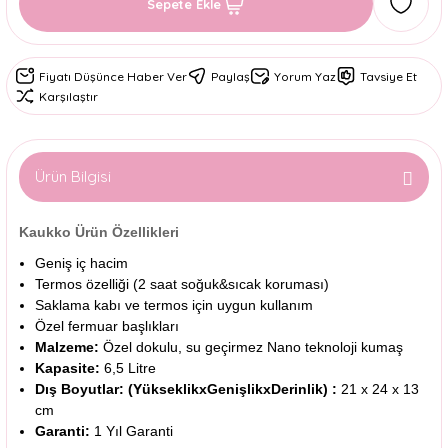
Sepete Ekle
Fiyatı Düşünce Haber Ver
Paylaş
Yorum Yaz
Tavsiye Et
Karşılaştır
Ürün Bilgisi
Kaukko Ürün Özellikleri
Geniş iç hacim
Termos özelliği (2 saat soğuk&sıcak koruması)
Saklama kabı ve termos için uygun kullanım
Özel fermuar başlıkları
Malzeme:
Özel dokulu, su geçirmez Nano teknoloji kumaş
Kapasite:
6,5 Litre
Dış Boyutlar: (YükseklikxGenişlikxDerinlik) :
21 x 24 x 13
cm
Garanti:
1 Yıl Garanti