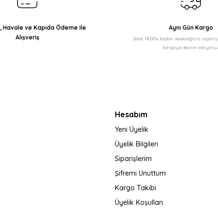
ı, Havale ve Kapıda Ödeme ile
Aynı Gün Kargo
Alışveriş
Saat 14:00'e kadar vereceğiniz sipari
kargoya teslim ediyoruz
Gönder
Hesabım
Yeni Üyelik
Üyelik Bilgileri
Siparişlerim
Şifremi Unuttum
Kargo Takibi
Üyelik Koşulları