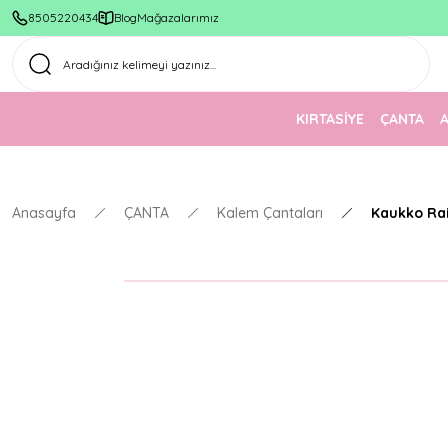
8505220434
Blog
Mağazalarımız
KIRTASİYE
ÇANTA
Anasayfa
ÇANTA
Kalem Çantaları
Kaukko Rai