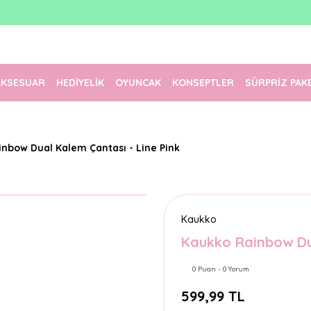
1500 TL Üzeri Ücretsiz Kargo
Tüm Siparişler Aynı Gün Kargoda!
Türkiye'nin En Eğlenceli Kırtasiyesi!
AKSESUAR
HEDİYELİK
OYUNCAK
KONSEPTLER
SÜRPRİZ PAK
nbow Dual Kalem Çantası - Line Pink
Kaukko
Kaukko Rainbow Dua
0 Puan - 0 Yorum
599,99 TL