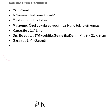
Kaukko Ürün Özellikleri
Çift bölmeli
Mükemmel kullanım kolaylığı
Özel fermuar başlıkları
Malzeme:
Özel dokulu su geçirmez Nano teknoloji kumaş
Kapasite :
1,7 Litre
Dış Boyutlar: (YükseklikxGenişlikxDerinlik) :
9 x 21 x 9 cm
Garanti:
1 Yıl Garanti
Bu ürünün fiyat bilgisi, resim, ürün açıklamalarında ve diğer konul
Görüş ve önerileriniz için teşekkür ederiz.
Ürün resmi kalitesiz, bozuk veya görüntülenemiyor.
Ürün açıklamasında eksik bilgiler bulunuyor.
Ürün bilgilerinde hatalar bulunuyor.
Ürün fiyatı diğer sitelerden daha pahalı.