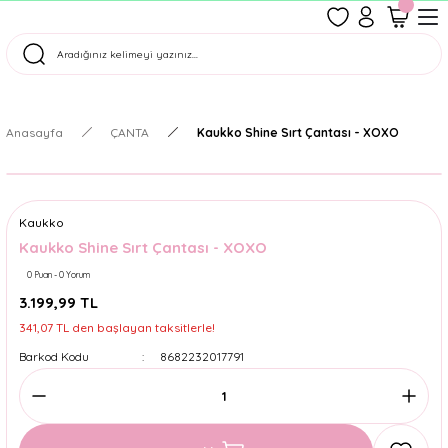
1500 TL Üzeri Ücretsiz Kargo
Tüm Siparişler Aynı Gün Kargoda!
Türkiye'nin En Eğlenceli Kırtasiyesi!
Anasayfa
ÇANTA
Kaukko Shine Sırt Çantası - XOXO
Kaukko
Kaukko Shine Sırt Çantası - XOXO
0 Puan - 0 Yorum
3.199,99 TL
341,07 TL den başlayan taksitlerle!
Barkod Kodu
8682232017791